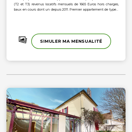
(T2 et T3) revenus locatifs mensuels de 1665 Euros hors charges,
baux en cours dont un depuis 2011. Premier appartement de type 2
pièces donnant sur jardin privatif avec cave et deux parkings privés
et second appartement de 3 pièces situé au premier étage avec
cave et deux parkings privés également. Immeuble en bon état et
couverture récente. Travaux pour mise en place de deux PAC
réversibles pour amélioration du DPE en cours d'étude, couverture
SIMULER MA MENSUALITÉ
récente, ravalement pignon neuf etc ... Idéalement placé avec la
gare de Villiers à pied.