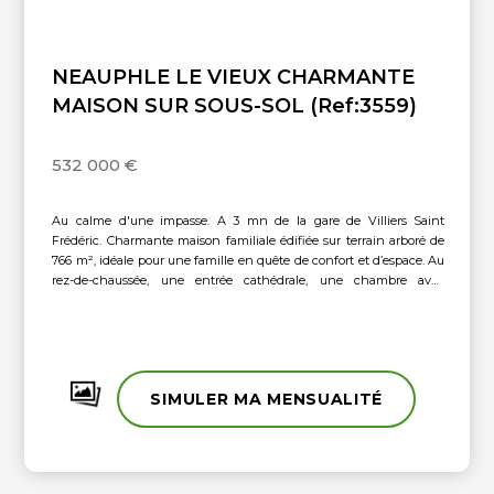
NEAUPHLE LE VIEUX CHARMANTE
MAISON SUR SOUS-SOL (Ref:3559)
532 000 €
Au calme d'une impasse. A 3 mn de la gare de Villiers Saint
Frédéric. Charmante maison familiale édifiée sur terrain arboré de
766 m², idéale pour une famille en quête de confort et d’espace. Au
rez-de-chaussée, une entrée cathédrale, une chambre avec
placards, un séjour double de 35 m² avec cheminée, une cuisine
américaine aménagée ouverte sur une agréable terrasse, buanderie
avec WC, garage. À l’étage, un grand palier dessert deux belles
chambres, une salle de bains avec WC (2022), un bureau pouvant
faire office de dressing, ainsi qu’une spacieuse suite parentale avec
SIMULER MA MENSUALITÉ
grands placards et salle d’eau avec WC (2023). Les combles ont été
aménagés en espace chambre supplémentaire, parfait pour un
adolescent, une salle de jeux. Le sous-sol total offre de très beaux
volumes avec cellier, chaufferie, atelier, cave, salle polyvalente et
salle cinéma. Nombreux travaux réalisés à partir de 2016: réfection