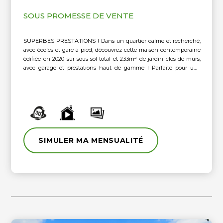
SOUS PROMESSE DE VENTE
SUPERBES PRESTATIONS ! Dans un quartier calme et recherché,
avec écoles et gare à pied, découvrez cette maison contemporaine
édifiée en 2020 sur sous-sol total et 233m² de jardin clos de murs,
avec garage et prestations haut de gamme ! Parfaite pour une
famille, elle propose un volume utile de 257m², (211m² habitables),
avec garage, chaufferie et superbe cave à vin en sous-sol... Au rez-
de-chaussée : entrée, réception traversante avec cuisine ouverte
équipée, buanderie, wc indépendant, garage et chaufferie
attenants. Au 1er : palier et dégagement desservant une suite
parentale en partie cathédrale, avec salle d'eau privative,
mezzanine/bureau, puis 2 autres chambres, une salle de bains et
un wc indépendant. Au dernier : salle de jeux ou chambre, et
SIMULER MA MENSUALITÉ
seconde suite avec salle d'eau privative et WC. Le sous-sol complète
l'ensemble avec sa pièce polyvalente de 56m², aménagée en salle
de danse/cinéma/sport, et le plaisir d'une cave à vin de 13m²
aménagée avec soin... Côté extérieur, une cour pavée à l'avant
permet le stationnement sécurisé, en complément du garage;
jardin arboré, terrasse avec pergola à l'arrière et cuisine d'été en
cours d'aménagement... Normes RT2012 avec PAC A/E domotisée,
chauffage au sol, ballon thermodynamique, menuiseries
aluminium double vitrage haut de gamme, volets roulants, portail,