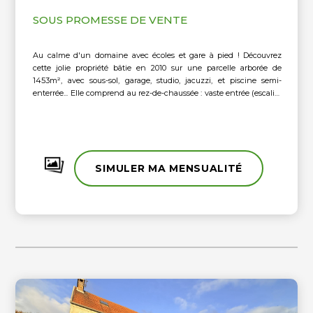
SOUS PROMESSE DE VENTE
Au calme d'un domaine avec écoles et gare à pied ! Découvrez
cette jolie propriété bâtie en 2010 sur une parcelle arborée de
1453m², avec sous-sol, garage, studio, jacuzzi, et piscine semi-
enterrée... Elle comprend au rez-de-chaussée : vaste entrée (escalier
voûte sarrasine), double réception de 70m² avec poêle à bois, salle à
manger, cuisine ouverte équipée haut de gamme, dégagement
avec cellier et buanderie, et une chambre parentale donnant côté
jacuzzi, avec salle d'eau et dressing. A l'étage : mezzanine
desservant 3 belles chambres dont une avec balnéo, et une salle
SIMULER MA MENSUALITÉ
d'eau avec wc. Garage double attenant avec portes automatiques,
permettant l'accès à une cave en sous-sol de 38m², puis à un studio
en étage avec salle d'eau (à finir). Jardin paysager aménagé avec
beaucoup de goût, jacuzzi et piscine semi-enterrée en bois (3x5).
Très belles prestations !