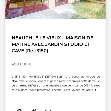
NEAUPHLE LE VIEUX – MAISON DE
MAITRE AVEC JARDIN STUDIO ET
CAVE (Ref:3150)
499 000 €
VISITE 3D IMMERSIVE DISPONIBLE ! Au coeur du village de
Neauphle-le-Vieux, (écoles et gare à pied), découvrez cette demeure
de charme, édifiée sur une parcelle close de murs de 306m², avec
studio (idéal pour profession libérale), cave voûtée et jardin. Elle
propose au rez-de-chaussée : une entrée, salon cheminée, double
réception en verrière avec accès jardin, cuisine dinatoire équipée,
wc indépendant, et accès à une superbe cave voûtée. Au 1er : palier
parqueté desservant 2 chambres dont une suite parentale avec