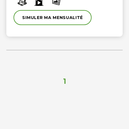
salle de bains/douche et wc (baignoire jacuzzi). Au second niveau :
palier, 2 chambres et une salle d'eau avec wc. Studio attenant avec
salle d'eau, buanderie et chaufferie. Cour pavée pour 1 véhicule.
Tous commerces à 5 minutes, gare desservant Paris-Montparnasse
SIMULER MA MENSUALITÉ
accessible à pied... Matériaux de qualité, superbe bâtisse destinée
aux amoureux de l'ancien...! Les informations sur les risques
auxquels ce bien est exposé sont disponibles sur le site
Géorisques http://www.georisques.gouv.fr
1