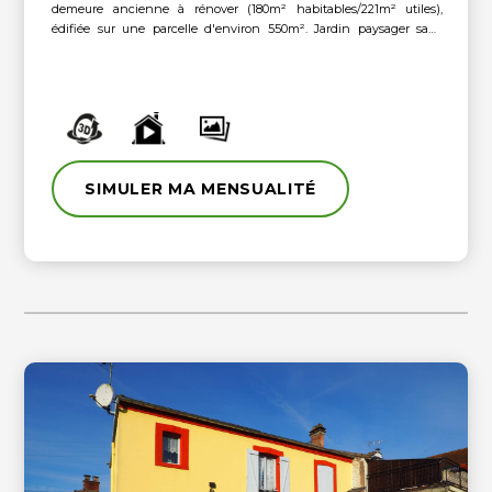
demeure ancienne à rénover (180m² habitables/221m² utiles),
édifiée sur une parcelle d'environ 550m². Jardin paysager sans
aucun vis-à-vis, préau, et caves... Elle comprend au rez-de-chaussée
: entrée, séjour avec cheminée, salle à manger, cuisine,
dégagement et WC indépendant. Au 1er étage : palier, une suite
parentale de 27.58m² avec salle d'eau et WC, et seconde chambre
en partie déplafonnée de 26.89m² (ancien atelier d'artiste). Au
deuxième étage : palier et troisième chambre de 28m² avec greniers
aménageables et lavabo. En dépendances, une superbe cave
voûtée de 22m², une seconde avec chaufferie, et 1 abris complètent
SIMULER MA MENSUALITÉ
l'ensemble. Superbes matériaux anciens (tomettes, parquets...),
toiture entretenue refaite pour une partie en 2023 et 2024,
chaudière 2010... Des travaux à prévoir mais un potentiel fabuleux
pour cette bâtisse au cachet rare !