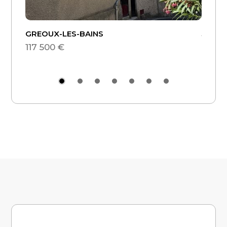
GREOUX-LES-BAINS
Jouars
117 500 €
189 0