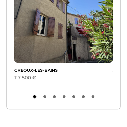
GREOUX-LES-BAINS
Jouars
117 500 €
189 0