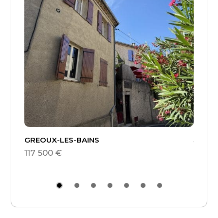
GREOUX-LES-BAINS
Jouars
117 500 €
189 0