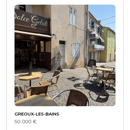
GREOUX-LES-BAINS
Vinon
50 000 €
50 00