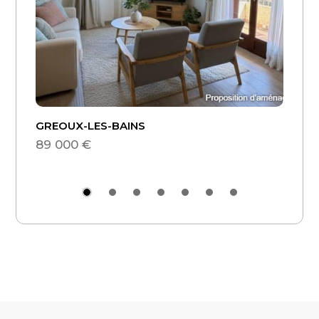
GREOUX-LES-BAINS
GREOU
89 000 €
90 00