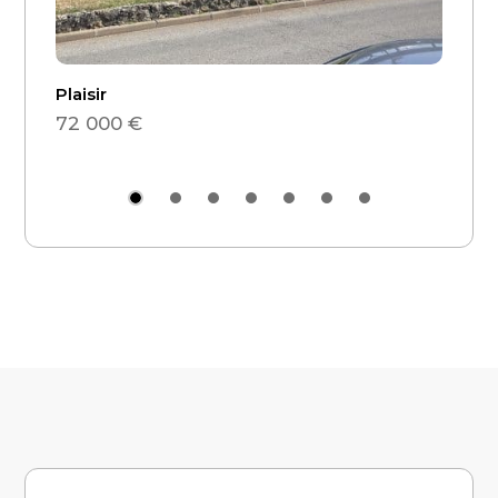
Plaisir
GREOU
72 000 €
97 00