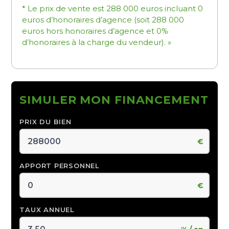
* Le prix de vente est 288 000 euros incluant 0
euros d’honoraires d’agence (soit 288 000
euros hors honoraires d’agence et 0%
d’honoraires à la charge du vendeur). »
SIMULER MON FINANCEMENT
PRIX DU BIEN
€
APPORT PERSONNEL
€
TAUX ANNUEL