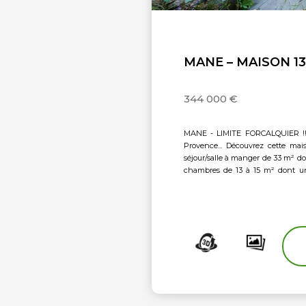
MANE – MAISON 13
344 000 €
MANE - LIMITE FORCALQUIER !!! Visite 3D disponible ! A quelques minutes de Forca
Provence... Découvrez cette mai
séjour/salle à manger de 33 m² do
chambres de 13 à 15 m² dont une
piscinable... Le tout dans un quar