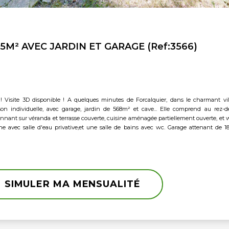
5M² AVEC JARDIN ET GARAGE (Ref:3566)
lquier, dans le charmant village de Mane, coeur de la Haute
son individuelle, avec garage, jardin de 568m² et cave... Elle comprend au rez-d
nnant sur véranda et terrasse couverte, cuisine aménagée partiellement ouverte, et w
 avec salle d'eau privative,et une salle de bains avec wc. Garage attenant de 
tier calme du village, à seulement 5 minutes de Forcalquier, et 15 minutes de Manosqu
SIMULER MA MENSUALITÉ