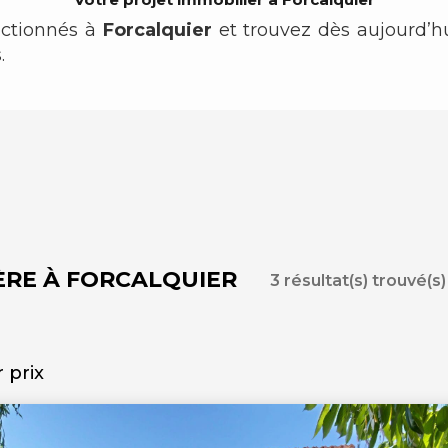
ectionnés à
Forcalquier
et trouvez dès aujourd’hu
.
ÈRE À FORCALQUIER
3 résultat(s) trouvé(s)
r prix