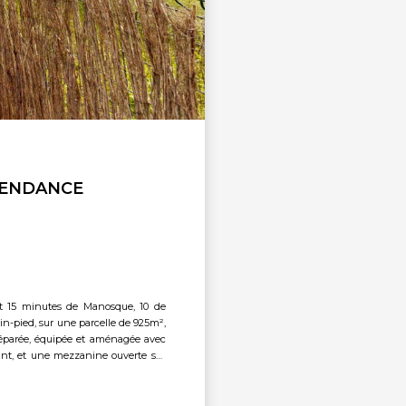
EPENDANCE
 15 minutes de Manosque, 10 de
in-pied, sur une parcelle de 925m²,
séparée, équipée et aménagée avec
dant, et une mezzanine ouverte sur
 traitée au sel et chauffée, jardin
al... Le calme absolu à proxmité de